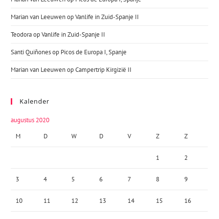
Marian van Leeuwen
op
Vanlife in Zuid-Spanje II
Teodora
op
Vanlife in Zuid-Spanje II
Santi Quiñones
op
Picos de Europa I, Spanje
Marian van Leeuwen
op
Campertrip Kirgizië II
Kalender
augustus 2020
M
D
W
D
V
Z
Z
1
2
3
4
5
6
7
8
9
10
11
12
13
14
15
16