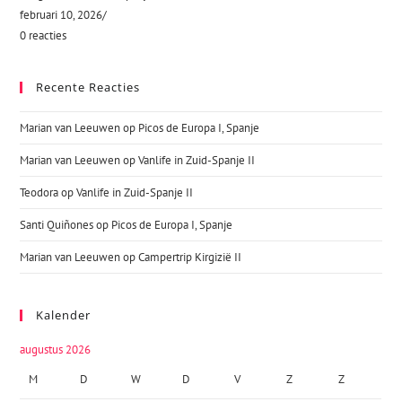
februari 10, 2026
/
0 reacties
Recente Reacties
Marian van Leeuwen
op
Picos de Europa I, Spanje
Marian van Leeuwen
op
Vanlife in Zuid-Spanje II
Teodora
op
Vanlife in Zuid-Spanje II
Santi Quiñones
op
Picos de Europa I, Spanje
Marian van Leeuwen
op
Campertrip Kirgizië II
Kalender
augustus 2026
M
D
W
D
V
Z
Z