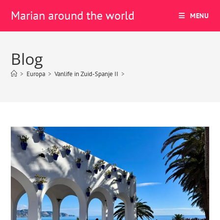
Marian around the world
MENU
Blog
>
Europa
>
Vanlife in Zuid-Spanje II
>