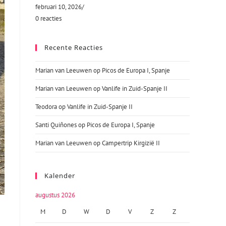
februari 10, 2026
/
0 reacties
Recente Reacties
Marian van Leeuwen
op
Picos de Europa I, Spanje
Marian van Leeuwen
op
Vanlife in Zuid-Spanje II
Teodora
op
Vanlife in Zuid-Spanje II
Santi Quiñones
op
Picos de Europa I, Spanje
Marian van Leeuwen
op
Campertrip Kirgizië II
Kalender
augustus 2026
M
D
W
D
V
Z
Z