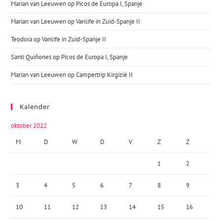
Marian van Leeuwen
op
Picos de Europa I, Spanje
Marian van Leeuwen
op
Vanlife in Zuid-Spanje II
Teodora
op
Vanlife in Zuid-Spanje II
Santi Quiñones
op
Picos de Europa I, Spanje
Marian van Leeuwen
op
Campertrip Kirgizië II
Kalender
oktober 2022
M
D
W
D
V
Z
Z
1
2
3
4
5
6
7
8
9
10
11
12
13
14
15
16