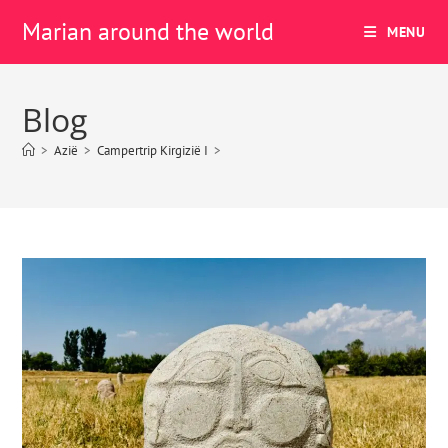
Marian around the world
MENU
Blog
>
Azië
>
Campertrip Kirgizië I
>