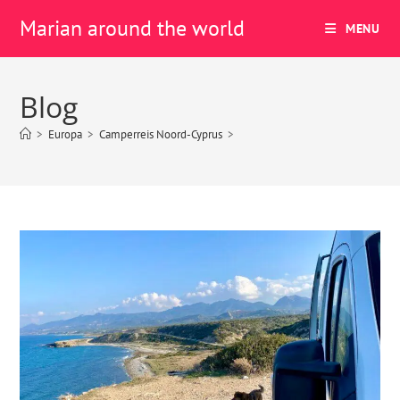
Marian around the world
MENU
Blog
>
Europa
>
Camperreis Noord-Cyprus
>