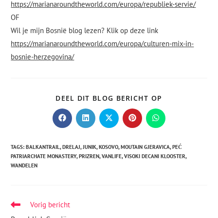
https://marianaroundtheworld.com/europa/republiek-servie/
OF
Wil je mijn Bosnië blog lezen? Klik op deze link
https://marianaroundtheworld.com/europa/culturen-mix-in-
bosnie-herzegovina/
DEEL DIT BLOG BERICHT OP
TAGS
:
BALKANTRAIL
,
DRELAJ
,
JUNIK
,
KOSOVO
,
MOUTAIN GJERAVICA
,
PEĆ
PATRIARCHATE MONASTERY
,
PRIZREN
,
VANLIFE
,
VISOKI DECANI KLOOSTER
,
WANDELEN
Vorig bericht