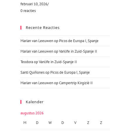
februari 10, 2026
/
0 reacties
Recente Reacties
Marian van Leeuwen
op
Picos de Europa I, Spanje
Marian van Leeuwen
op
Vanlife in Zuid-Spanje II
Teodora
op
Vanlife in Zuid-Spanje II
Santi Quiñones
op
Picos de Europa I, Spanje
Marian van Leeuwen
op
Campertrip Kirgizië II
Kalender
augustus 2026
M
D
W
D
V
Z
Z