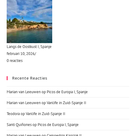
Langs de Oostkust I, Spanje
februari 10, 2026
/
0 reacties
Recente Reacties
Marian van Leeuwen
op
Picos de Europa I, Spanje
Marian van Leeuwen
op
Vanlife in Zuid-Spanje II
Teodora
op
Vanlife in Zuid-Spanje II
Santi Quiñones
op
Picos de Europa I, Spanje
Marian van Leeuwen
op
Campertrip Kirgizië II