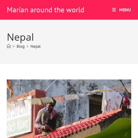
Marian around the world
MENU
Nepal
>
Blog
>
Nepal