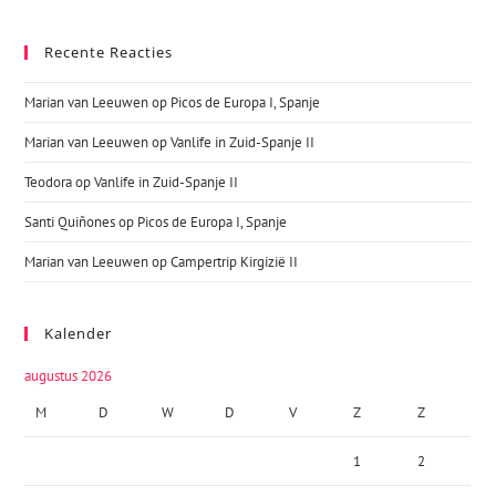
Recente Reacties
Marian van Leeuwen
op
Picos de Europa I, Spanje
Marian van Leeuwen
op
Vanlife in Zuid-Spanje II
Teodora
op
Vanlife in Zuid-Spanje II
Santi Quiñones
op
Picos de Europa I, Spanje
Marian van Leeuwen
op
Campertrip Kirgizië II
Kalender
augustus 2026
M
D
W
D
V
Z
Z
1
2