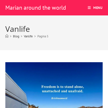
Marian around the world
MENU
Vanlife
>
Blog
>
Vanlife
>
Pagina 5