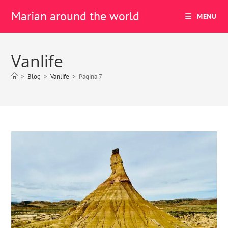
Marian around the world
MENU
Vanlife
>
Blog
>
Vanlife
>
Pagina 7