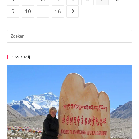
9
10
…
16
Over Mij