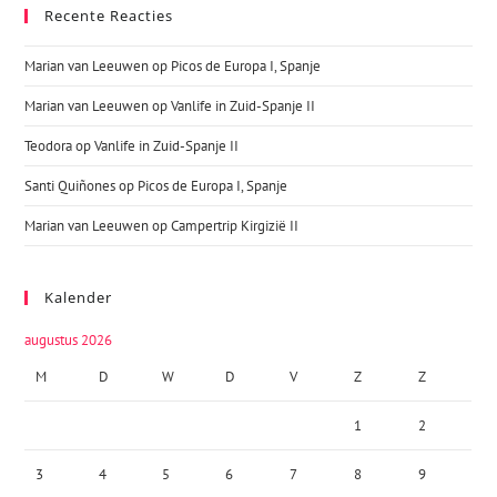
Recente Reacties
Marian van Leeuwen
op
Picos de Europa I, Spanje
Marian van Leeuwen
op
Vanlife in Zuid-Spanje II
Teodora
op
Vanlife in Zuid-Spanje II
Santi Quiñones
op
Picos de Europa I, Spanje
Marian van Leeuwen
op
Campertrip Kirgizië II
Kalender
augustus 2026
M
D
W
D
V
Z
Z
1
2
3
4
5
6
7
8
9