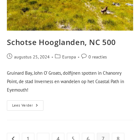
Schotse Hooglanden, NC 500
augustus 25, 2024
Europa
0 reacties
Gruinard Bay, John O’ Groats, dolfijnen spotten in Chanonry
Point, de stad Inverness en wandelen op het Coastal Path in
Eyemouth!
Lees Verder
1
…
4
5
6
7
8