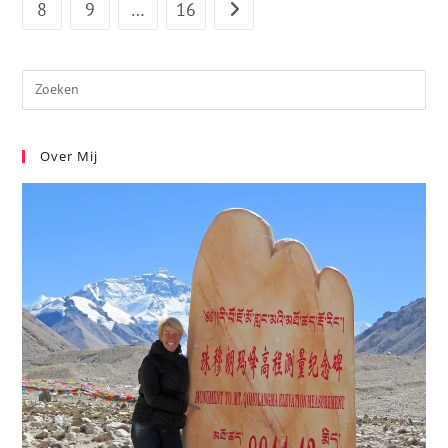
8
9
…
16
Over Mij