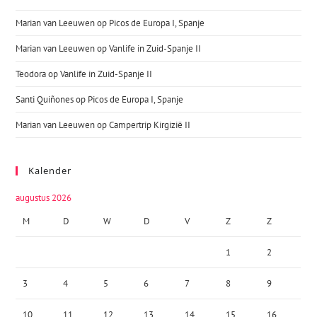
Marian van Leeuwen
op
Picos de Europa I, Spanje
Marian van Leeuwen
op
Vanlife in Zuid-Spanje II
Teodora
op
Vanlife in Zuid-Spanje II
Santi Quiñones
op
Picos de Europa I, Spanje
Marian van Leeuwen
op
Campertrip Kirgizië II
Kalender
augustus 2026
M
D
W
D
V
Z
Z
1
2
3
4
5
6
7
8
9
10
11
12
13
14
15
16